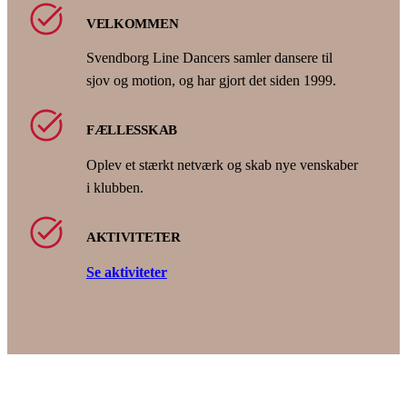
VELKOMMEN
Svendborg Line Dancers samler dansere til
sjov og motion, og har gjort det siden 1999.
FÆLLESSKAB
Oplev et stærkt netværk og skab nye venskaber
i klubben.
AKTIVITETER
Se aktiviteter