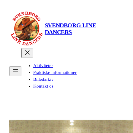
Spring
til
indhold
SVENDBORG LINE
DANCERS
Aktiviteter
Praktiske informationer
Billedarkiv
Kontakt os