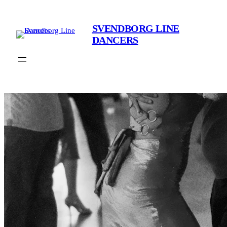
Spring
til
SVENDBORG LINE
indhold
DANCERS